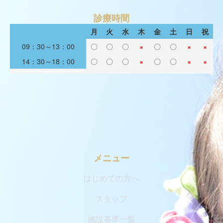
診療時間
月
火
水
木
金
土
日
祝
09：30～13：00
〇
〇
〇
×
〇
〇
×
×
14：30～18：00
〇
〇
〇
×
〇
〇
×
×
メニュー
はじめての方へ
スタッフ
施設基準一覧