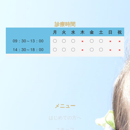
診療時間
月
火
水
木
金
土
日
祝
09：30～13：00
〇
〇
〇
×
〇
〇
×
×
14：30～18：00
〇
〇
〇
×
〇
〇
×
×
メニュー
はじめての方へ
スタッフ